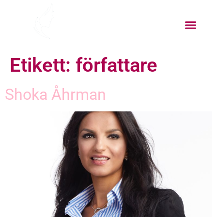
Etikett:
författare
Shoka Åhrman