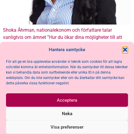
Shoka Åhrman, nationalekonom och författare talar
vanligtvis om ämnet ”Hur du ökar dina möjligheter till att
genom mer medveten ekonomi ta makten över ditt liv med
Hantera samtycke
fokus på beteendeekonomi och börspsykologi”. Är aktuell
med boken ”Så blir du rik i den digitala ekonomin” där hon
För att ge en bra upplevelse använder vi teknik som cookies för att lagra
även skriver om den nya digitala ekonomin.
och/eller komma åt enhetsinformation. När du samtycker till dessa tekniker
kan vi behandla data som surfbeteende eller unika ID:n på denna
webbplats. Om du inte samtycker eller om du återkallar ditt samtycke kan
detta påverka vissa funktioner negativt.
Acceptera
Neka
Visa preferenser