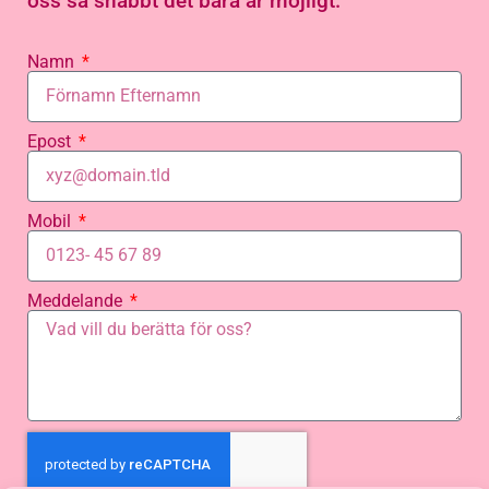
oss så snabbt det bara är möjligt.
Namn
Epost
Mobil
Meddelande