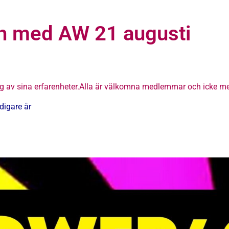
h med AW 21 augusti
 sig av sina erfarenheter.Alla är välkomna medlemmar och icke 
idigare år