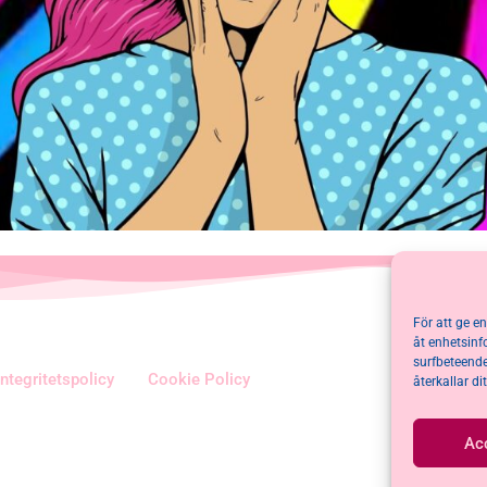
För att ge e
åt enhetsinf
surfbeteende
Integritetspolicy
Cookie Policy
återkallar d
Ac