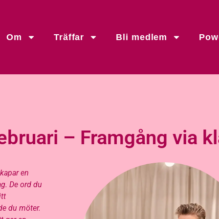
Om
Träffar
Bli medlem
Powe
ebruari – Framgång via k
skapar en
ag. De ord du
tt
 de du möter.