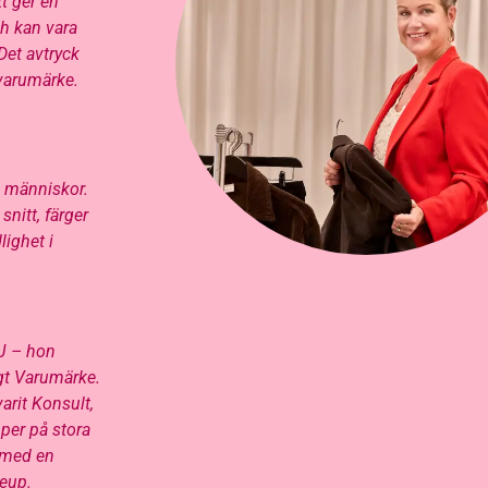
t ger en
ch kan vara
Det avtryck
 varumärke.
m
a människor.
nitt, färger
lighet i
yJ – hon
igt Varumärke.
arit Konsult,
pper på stora
n med en
keup.