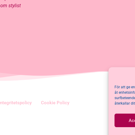
om stylist
För att ge e
åt enhetsinf
surfbeteende
Integritetspolicy
Cookie Policy
återkallar d
Ac