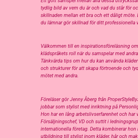
Ett gott samspel mellan alla dessa uttryckssät
tydlig bild av vem du är och vad du står för o
skillnaden mellan ett bra och ett dåligt möte. 
du lämnar gör skillnad för ditt professionella
Välkommen till en inspirationsföreläsning o
klädspråkets roll när du samspelar med andr
Tänkvärda tips om hur du kan använda kläder s
och strukturer för att skapa förtroende och tyd
mötet med andra.
Föreläser gör Jenny Åberg från ProperStyleB
jobbar som stylist med inriktning på Personl
Hon har en lång arbetslivserfarenhet och har v
Försäljningschef, VD och suttit i ledningsgru
internationella företag. Detta kombinerar ho
utbildning till stylist inom kläder, hår och ma