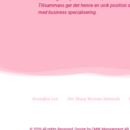
Tillsammans ger det henne en unik position s
med business specialisering.
Här kan du läsa mer om Jenny Åberg
Kontakta oss
Om Sharp Women Network
© 2026 All rights Reserved. Design by CMW Management AB